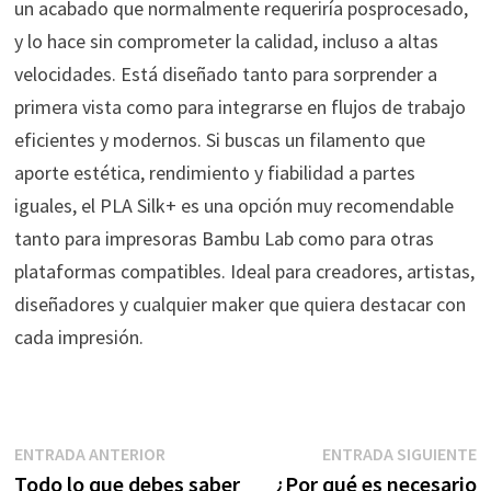
un acabado que normalmente requeriría posprocesado,
y lo hace sin comprometer la calidad, incluso a altas
velocidades. Está diseñado tanto para sorprender a
primera vista como para integrarse en flujos de trabajo
eficientes y modernos. Si buscas un filamento que
aporte estética, rendimiento y fiabilidad a partes
iguales, el PLA Silk+ es una opción muy recomendable
tanto para impresoras Bambu Lab como para otras
plataformas compatibles. Ideal para creadores, artistas,
diseñadores y cualquier maker que quiera destacar con
cada impresión.
Navegación
Entrada
E
ENTRADA ANTERIOR
ENTRADA SIGUIENTE
anterior:
s
Todo lo que debes saber
¿Por qué es necesario