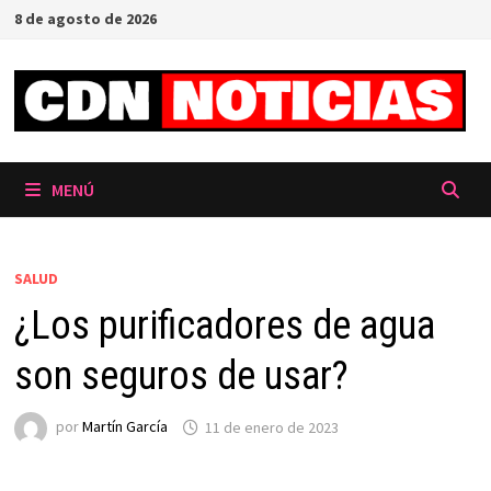
Saltar
8 de agosto de 2026
al
contenido
MENÚ
SALUD
¿Los purificadores de agua
son seguros de usar?
por
Martín García
11 de enero de 2023