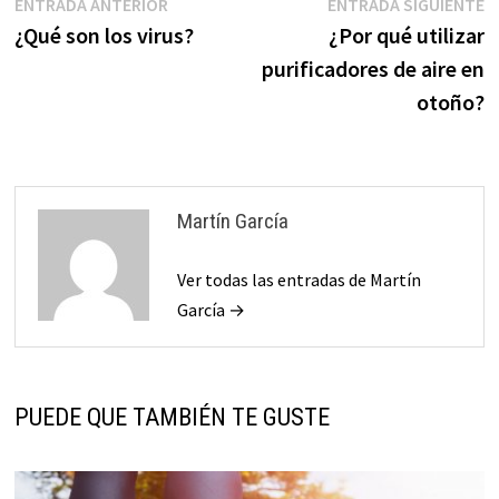
Navegación
Entrada
E
ENTRADA ANTERIOR
ENTRADA SIGUIENTE
anterior:
s
¿Qué son los virus?
¿Por qué utilizar
de
purificadores de aire en
entradas
otoño?
Martín García
Ver todas las entradas de Martín
García →
PUEDE QUE TAMBIÉN TE GUSTE