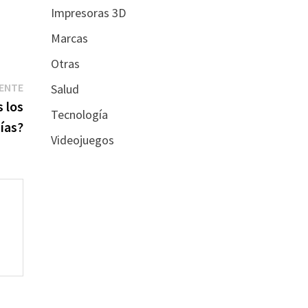
Impresoras 3D
Marcas
Otras
Entrada
IENTE
Salud
siguiente:
s los
Tecnología
ías?
Videojuegos