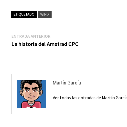
ETIQUETADO
WINIX
Navegación
Entrada
ENTRADA ANTERIOR
anterior:
La historia del Amstrad CPC
de
entradas
Martín García
Ver todas las entradas de Martín Garc